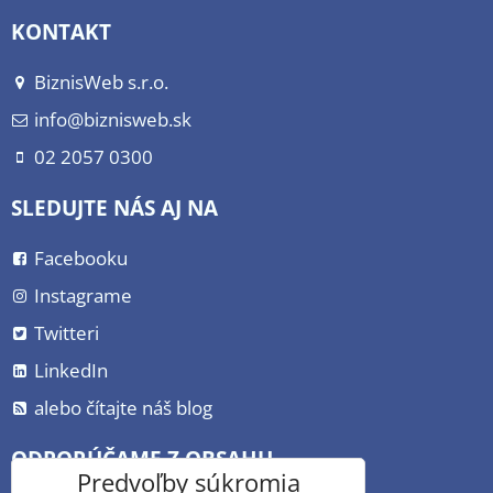
KONTAKT
BiznisWeb s.r.o.
info@biznisweb.sk
02 2057 0300
SLEDUJTE NÁS AJ NA
Facebooku
Instagrame
Twitteri
LinkedIn
alebo čítajte náš blog
ODPORÚČAME Z OBSAHU
Predvoľby súkromia