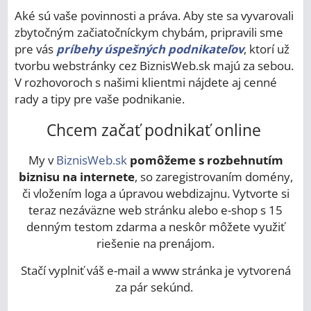
Aké sú vaše povinnosti a práva. Aby ste sa vyvarovali
zbytočným začiatočníckym chybám, pripravili sme
pre vás
príbehy úspešných podnikateľov
, ktorí už
tvorbu webstránky cez BiznisWeb.sk majú za sebou.
V rozhovoroch s našimi klientmi nájdete aj cenné
rady a tipy pre vaše podnikanie.
Chcem začať podnikať online
My v
BiznisWeb.sk
pomôžeme s rozbehnutím
biznisu na internete
, so zaregistrovaním domény,
či vložením loga a úpravou webdizajnu. Vytvorte si
teraz nezáväzne web stránku alebo e-shop s 15
denným testom zdarma a neskôr môžete využiť
riešenie na prenájom.
Stačí vyplniť váš e-mail a www stránka je vytvorená
za pár sekúnd.