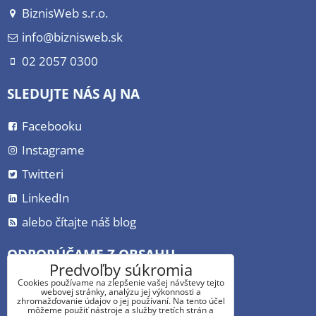
BiznisWeb s.r.o.
info@biznisweb.sk
02 2057 0300
SLEDUJTE NÁS AJ NA
Facebooku
Instagrame
Twitteri
LinkedIn
alebo čítajte náš blog
ODPORÚČAME Z OBSAHU
Predvoľby súkromia
Cookies používame na zlepšenie vašej návštevy tejto
Vytvorenie webovej stránky
webovej stránky, analýzu jej výkonnosti a
zhromažďovanie údajov o jej používaní. Na tento účel
Vyberáme CMS
môžeme použiť nástroje a služby tretích strán a