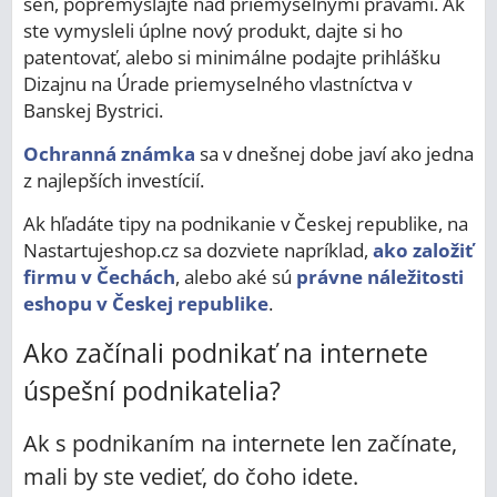
sen, popremýšľajte nad priemyselnými právami. Ak
ste vymysleli úplne nový produkt, dajte si ho
patentovať, alebo si minimálne podajte prihlášku
Dizajnu na Úrade priemyselného vlastníctva v
Banskej Bystrici.
Ochranná známka
sa v dnešnej dobe javí ako jedna
z najlepších investícií.
Ak hľadáte tipy na podnikanie v Českej republike, na
Nastartujeshop.cz sa dozviete napríklad,
ako založiť
firmu v Čechách
, alebo aké sú
právne náležitosti
eshopu v Českej republike
.
Ako začínali podnikať na internete
úspešní podnikatelia?
Ak s podnikaním na internete len začínate,
mali by ste vedieť, do čoho idete.