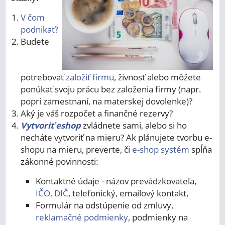
V čom
podnikať?
Budete
potrebovať
založiť firmu
, živnosť alebo môžete
ponúkať svoju prácu bez založenia firmy (napr.
popri zamestnaní, na materskej dovolenke)?
Aký je váš rozpočet a finančné rezervy?
Vytvoriť eshop
zvládnete sami, alebo si ho
necháte vytvoriť na mieru? Ak plánujete tvorbu e-
shopu na mieru, preverte, či
e-shop systém
spĺňa
zákonné povinnosti:
Kontaktné údaje - názov prevádzkovateľa,
IČO, DIČ
, telefonický, emailový kontakt,
Formulár na odstúpenie od zmluvy,
reklamačné podmienky
, podmienky na