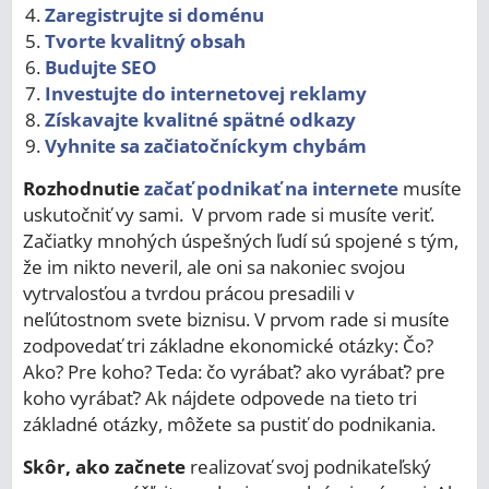
Zaregistrujte si doménu
Tvorte kvalitný obsah
Budujte SEO
Investujte do internetovej reklamy
Získavajte kvalitné spätné odkazy
Vyhnite sa začiatočníckym chybám
Rozhodnutie
začať podnikať na internete
musíte
uskutočniť vy sami. V prvom rade si musíte veriť.
Začiatky mnohých úspešných ľudí sú spojené s tým,
že im nikto neveril, ale oni sa nakoniec svojou
vytrvalosťou a tvrdou prácou presadili v
neľútostnom svete biznisu. V prvom rade si musíte
zodpovedať tri základne ekonomické otázky: Čo?
Ako? Pre koho? Teda: čo vyrábať? ako vyrábať? pre
koho vyrábať? Ak nájdete odpovede na tieto tri
základné otázky, môžete sa pustiť do podnikania.
Skôr, ako začnete
realizovať svoj podnikateľský